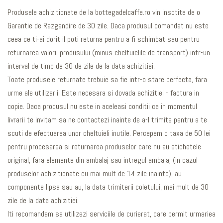
Produsele achizitionate de la bottegadelcaffe.ro vin insotite de o
Garantie de Razgandire de 30 zile. Daca produsul comandat nu este
ceea ce ti-ai dorit il poti returna pentru a fi schimbat sau pentru
returnarea valorii produsului (minus cheltuielile de transport) intr-un
interval de timp de 30 de zile de la data achizitiei.
Toate produsele returnate trebuie sa fie intr-o stare perfecta, fara
urme ale utilizarii. Este necesara si dovada achizitiei - factura in
copie. Daca produsul nu este in aceleasi conditii ca in momentul
livrarii te invitam sa ne contactezi inainte de a-l trimite pentru a te
scuti de efectuarea unor cheltuieli inutile. Percepem o taxa de 50 lei
pentru procesarea si returnarea produselor care nu au etichetele
original, fara elemente din ambalaj sau intregul ambalaj (in cazul
produselor achizitionate cu mai mult de 14 zile inainte), au
componente lipsa sau au, la data trimiterii coletului, mai mult de 30
zile de la data achizitiei.
Iti recomandam sa utilizezi serviciile de curierat, care permit urmariea