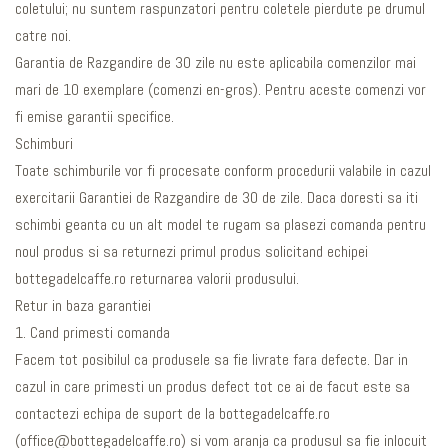
coletului; nu suntem raspunzatori pentru coletele pierdute pe drumul
catre noi.
Garantia de Razgandire de 30 zile nu este aplicabila comenzilor mai
mari de 10 exemplare (comenzi en-gros). Pentru aceste comenzi vor
fi emise garantii specifice.
Schimburi
Toate schimburile vor fi procesate conform procedurii valabile in cazul
exercitarii Garantiei de Razgandire de 30 de zile. Daca doresti sa iti
schimbi geanta cu un alt model te rugam sa plasezi comanda pentru
noul produs si sa returnezi primul produs solicitand echipei
bottegadelcaffe.ro returnarea valorii produsului.
Retur in baza garantiei
1. Cand primesti comanda
Facem tot posibilul ca produsele sa fie livrate fara defecte. Dar in
cazul in care primesti un produs defect tot ce ai de facut este sa
contactezi echipa de suport de la bottegadelcaffe.ro
(office@bottegadelcaffe.ro) si vom aranja ca produsul sa fie inlocuit