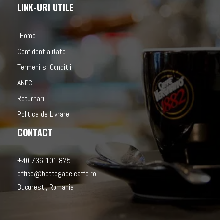
LINK-URI UTILE
Home
Confidentialitate
Termeni si Conditii
ANPC
Returnari
Politica de Livrare
CONTACT
+40 736 101 875
office@bottegadelcaffe.ro
Bucuresti, Romania